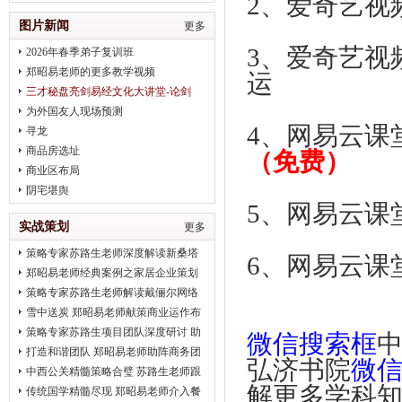
2、爱奇艺视
治疗
图片新闻
更多
3、爱奇艺视
2026年春季弟子复训班
郑昭易老师的更多教学视频
运
三才秘盘亮剑易经文化大讲堂-论剑
2018趋势
为外国友人现场预测
4、网易云课
寻龙
商品房选址
（免费）
商业区布局
阴宅堪舆
5、网易云课
实战策划
更多
策略专家苏路生老师深度解读新桑塔
6、网易云课
纳完美营销
郑昭易老师经典案例之家居企业策划
策略专家苏路生老师解读戴俪尔网络
公关 卖给消费者的是一种品味
雪中送炭 郑昭易老师献策商业运作布
局
策略专家苏路生项目团队深度研讨 助
微信搜索框
推2012北京平谷健身会
打造和谐团队 郑昭易老师助阵商务团
弘济书院
微
队凝聚力建设
中西公关精髓策略合璧 苏路生老师跟
解更多学科
进2012初明玉水墨画展
传统国学精髓尽现 郑昭易老师介入餐