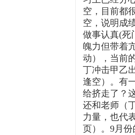
空，目前都
空，说明成
做事认真
(
死
魄力但带着
动），当前
丁冲击甲乙
逢空）。有
给挤走了？
还和老师（
力量，也代
页）。
9
月份