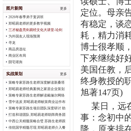
读硕士、博
治疗
图片新闻
更多
定位。母亲
2026年春季弟子复训班
有稳定，谈
郑昭易老师的更多教学视频
三才秘盘亮剑易经文化大讲堂-论剑
耗，精力消
2018趋势
为外国友人现场预测
寻龙
博士很孝顺
商品房选址
下来继续好
商业区布局
阴宅堪舆
美国任教，
实战策划
更多
终身教授的
策略专家苏路生老师深度解读新桑塔
纳完美营销
郑昭易老师经典案例之家居企业策划
旭著
147
页
)
策略专家苏路生老师解读戴俪尔网络
公关 卖给消费者的是一种品味
雪中送炭 郑昭易老师献策商业运作布
某
日，
远
局
策略专家苏路生项目团队深度研讨 助
推2012北京平谷健身会
打造和谐团队 郑昭易老师助阵商务团
事：念初中
队凝聚力建设
中西公关精髓策略合璧 苏路生老师跟
降，原来排
进2012初明玉水墨画展
传统国学精髓尽现 郑昭易老师介入餐