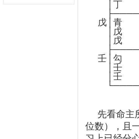
│丁 未
├────
戊│青
│戊
│戊 
├────
壬│勾 
│壬 
│壬 
└────
先看命主
位数），且
习上已经分