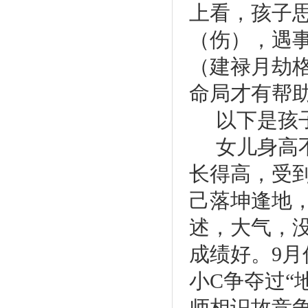
上看，孩子
（伤），遇
（建禄月劫
命局才有帮
以下是孩
女儿身高
长得高，受
己落坤逢地
述，大气，
成绩好。
9
月
小
C
争夺过“
师相识故竞