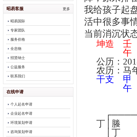
饮企业调理
我给孩子起
昭易客服
更多
活中很多事
昭易国际
专家团队
当前消沉状
服务价格
坤造 
全息物
午 
招贤纳士
公历：201
公益服务
农历：马
联系我们
干支 
午 
在线申请
个人起名申请
┌────
企业起名申请
丁│螣 
环境策划申请
│丁 
咨询策划申请