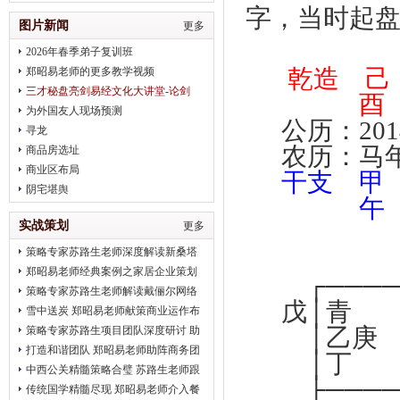
字，当时起
治疗
图片新闻
更多
2026年春季弟子复训班
乾造
郑昭易老师的更多教学视频
三才秘盘亮剑易经文化大讲堂-论剑
酉 
2018趋势
为外国友人现场预测
公历：201
寻龙
农历：马
商品房选址
商业区布局
干支 
阴宅堪舆
午 
实战策划
更多
策略专家苏路生老师深度解读新桑塔
纳完美营销
郑昭易老师经典案例之家居企业策划
┌────
策略专家苏路生老师解读戴俪尔网络
戊│青 
公关 卖给消费者的是一种品味
雪中送炭 郑昭易老师献策商业运作布
│乙
局
策略专家苏路生项目团队深度研讨 助
推2012北京平谷健身会
打造和谐团队 郑昭易老师助阵商务团
│丁 
队凝聚力建设
中西公关精髓策略合璧 苏路生老师跟
├────
进2012初明玉水墨画展
传统国学精髓尽现 郑昭易老师介入餐