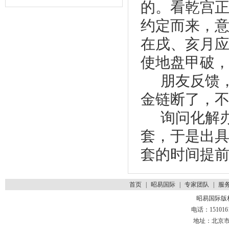
的。看乾宫
约定而来，
在戌、亥月
使地盘甲破
朋友反馈
金链断了，
询问化解
套，于是出
套的时间提
首页
|
昭易国际
|
专家团队
|
服
昭易国际版
电话：1510161
地址：北京市