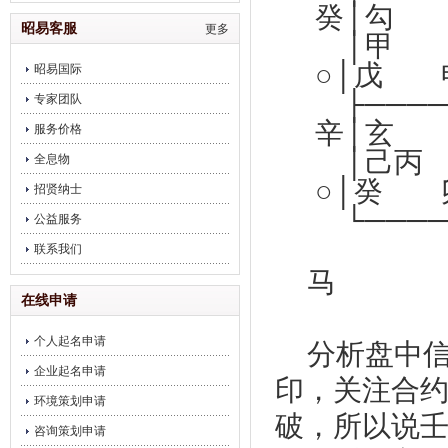
癸│勾
饮企业调理
昭易客服
更多
│甲
○│戊
昭易国际
├────
专家团队
辛│玄 
服务价格
│己
全息物
○│癸 
招贤纳士
└────
公益服务
联系我们
在线申请
个人起名申请
分析盘中
企业起名申请
印，关注合
环境策划申请
破，所以说
咨询策划申请