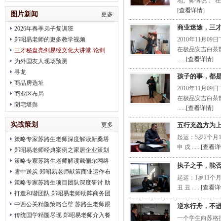
地。师傅说：“在
治疗
[查看详情]
图片新闻
更多
商业迷途，三
2026年春季弟子复训班
郑昭易老师的更多教学视频
2010年11月
在极品安吉白茶散发
三才秘盘亮剑易经文化大讲堂-论剑
......
[查看详情]
2018趋势
为外国友人现场预测
寻龙
孩子的事，都
商品房选址
2010年11月
商业区布局
在极品安吉白茶散发
阴宅堪舆
......
[查看详情]
实战策划
更多
五行充盈方为
起运：5岁2个月14
策略专家苏路生老师深度解读新桑塔
申 戌 ......
[查看详
纳完美营销
郑昭易老师经典案例之家居企业策划
策略专家苏路生老师解读戴俪尔网络
执子之手，能
公关 卖给消费者的是一种品味
雪中送炭 郑昭易老师献策商业运作布
起运：1岁11个月1
局
策略专家苏路生项目团队深度研讨 助
丑 丑 ......
[查看详
推2012北京平谷健身会
打造和谐团队 郑昭易老师助阵商务团
队凝聚力建设
中西公关精髓策略合璧 苏路生老师跟
逆水行舟，不
进2012初明玉水墨画展
传统国学精髓尽现 郑昭易老师介入餐
一个学生向苏格