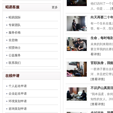
饮企业调理
他们访问了一个
昭易客服
更多
人。但是，......
[
向天再要二十
昭易国际
有一个生长在孤
专家团队
答。有一天，院长
服务价格
生命，每时每
全息物
未来的到来期待
招贤纳士
要主宰我的比赛目
看详情]
公益服务
联系我们
官职加身，我
一群弟子要出去
河，并且把它带进
在线申请
[查看详情]
个人起名申请
不识庐山真面目
企业起名申请
“我本温柔，奈
知性的女人。20
环境策划申请
[查看详情]
咨询策划申请
走过这坎，我