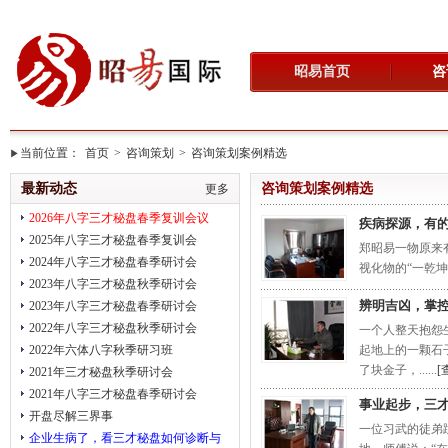
昭易首页
咨
当前位置：
首页
>
咨询策划
>
咨询策划案例精选
最新动态
咨询策划案例精选
更多
2026年八字三才秘盘春季复训会议
疾病探源，有
2025年八字三才秘盘春季复训会
郑昭易一物原来
2024年八字三才秘盘春季研讨会
视化物的“一乾坤
2023年八字三才秘盘秋季研讨会
辨明吉凶，掌
2023年八字三才秘盘春季研讨会
2022年八字三才秘盘秋季研讨会
一个人整天抱怨
2022年六体八字秋季研习班
起地上的一颗石
了块金子，......
[
2021年三才秘盘秋季研讨会
2021年八字三才秘盘春季研讨会
事业起步，三
开盘尽解三界事
一位习武的徒弟
企业生病了，看三才秘盘如何诊断与